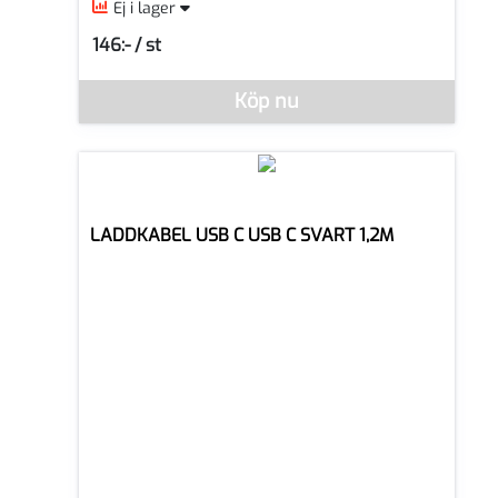
Ej i lager
146:- / st
SEK per ST
Köp nu
Denna vara går inte att beställa via webben just nu, vänli
LADDKABEL USB C USB C SVART 1,2M