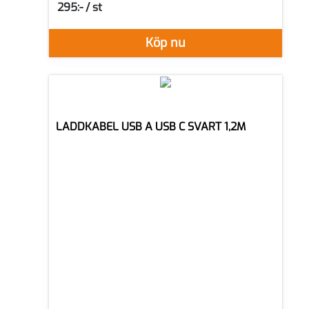
295:- / st
SEK per ST
Köp nu
LADDKABEL USB A USB C SVART 1,2M