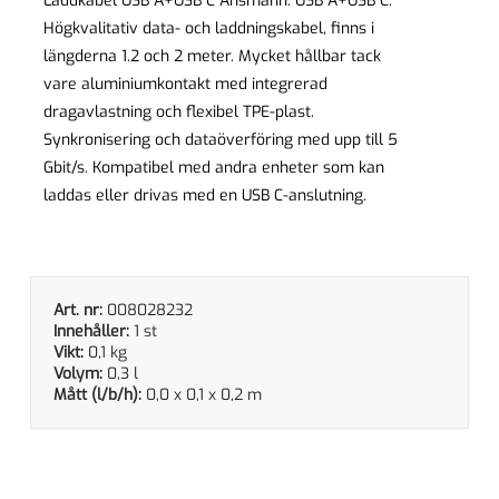
Laddkabel USB A+USB C Ansmann. USB A+USB C.
Högkvalitativ data- och laddningskabel, finns i
längderna 1.2 och 2 meter. Mycket hållbar tack
vare aluminiumkontakt med integrerad
dragavlastning och flexibel TPE-plast.
Synkronisering och dataöverföring med upp till 5
Gbit/s. Kompatibel med andra enheter som kan
laddas eller drivas med en USB C-anslutning.
Art. nr:
008028232
Innehåller:
1 st
Vikt:
0,1 kg
Volym:
0,3 l
Mått (l/b/h):
0,0 x 0,1 x 0,2 m