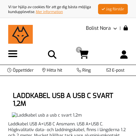
Vi tar hjälp av cookies för att ge dig bästa möjliga
Jag förstår
kundupplevelse.
Mer information
Bolist Nora
|
0
Öppettider
Hitta hit
Ring
E-post
LADDKABEL USB A USB C SVART
1,2M
Laddkabel USB A+USB C Ansmann. USB A+USB C.
Högkvalitativ data- och laddningskabel, finns i längderna 1.2
och 2 meter. Mycket hållbar tack vare aluminiumkontakt