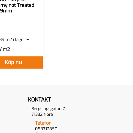
my not Treated
59mm
,39 m2 i lager
 / m2
er M2
Köp nu
KONTAKT
Bergslagsgatan 7
71332 Nora
Telefon
058712850