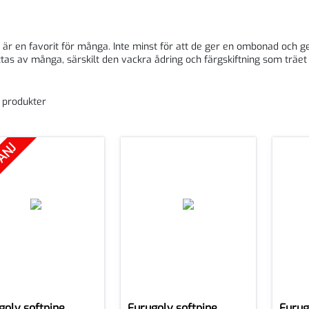
 är en favorit för många. Inte minst för att de ger en ombonad och ge
tas av många, särskilt den vackra ådring och färgskiftning som träet
3 produkter
ANJ
golv softpine
Furugolv softpine
Furug