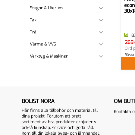
econ
Stugor & Uterum
30x
Tak
Trä
13
269:
Värme & VVS
SEK 
Ord p
Bästa
Verktyg & Maskiner
BOLIST NORA
OM BUT
Här finns alla tillbehör och material till
Kontakta o
dina projekt. Förutom ett brett
sortiment av bra produkter erbjuder vi
också kunskap, service och goda råd.
Kom till din lokala bygg- och järnhandel.