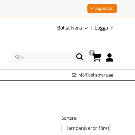
Jag förstår
Bolist Nora
Logga in
|
0
info@bolistnora.se
Sortera: