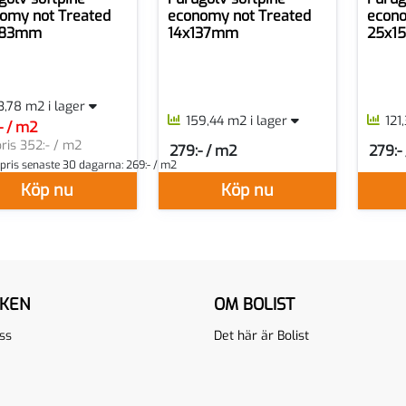
omy not Treated
economy not Treated
econo
183mm
14x137mm
25x1
3,78 m2 i lager
159,44 m2 i lager
121
- / m2
per M2
ris 352:- / m2
279:- / m2
279:-
SEK per M2
SEK p
 pris senaste 30 dagarna:
269:- / m2
Köp nu
Köp nu
IKEN
OM BOLIST
ss
Det här är Bolist