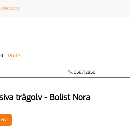
 information
kt
Proffs
058712850
iva trägolv - Bolist Nora
rera