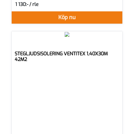
1 130:- / rle
SEK per RLE
Köp nu
STEGLJUDSISOLERING VENTITEX 1,40X30M
42M2