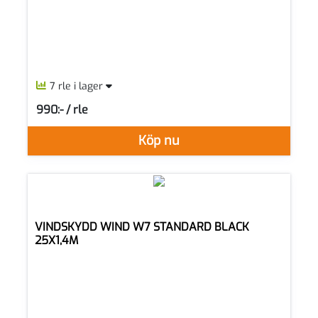
7 rle i lager
990:- / rle
SEK per RLE
Köp nu
VINDSKYDD WIND W7 STANDARD BLACK
25X1,4M