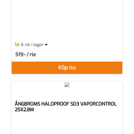
6 rle i lager
519:- / rle
SEK per RLE
Köp nu
ÅNGBROMS HALOPROOF SD3 VAPORCONTROL
25X2,8M