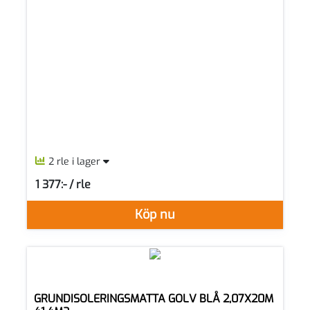
2 rle i lager
1 377:- / rle
SEK per RLE
Köp nu
GRUNDISOLERINGSMATTA GOLV BLÅ 2,07X20M