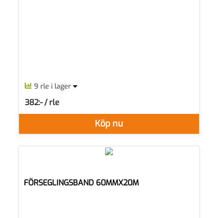
9 rle i lager
382:- / rle
SEK per RLE
Köp nu
FÖRSEGLINGSBAND 60MMX20M