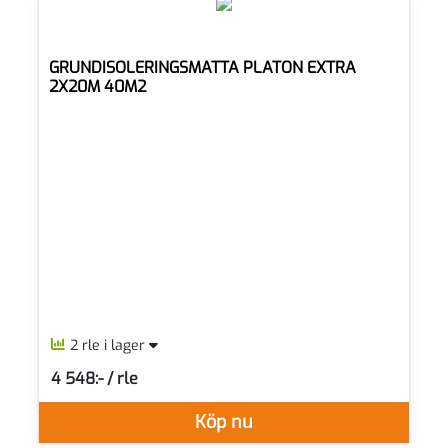
GRUNDISOLERINGSMATTA PLATON EXTRA
2X20M 40M2
2 rle i lager
4 548:- / rle
SEK per RLE
Köp nu