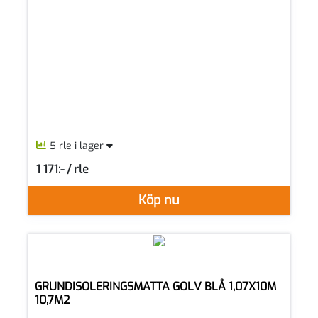
5 rle i lager
1 171:- / rle
SEK per RLE
Köp nu
GRUNDISOLERINGSMATTA GOLV BLÅ 1,07X10M
10,7M2