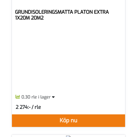
GRUNDISOLERINGSMATTA PLATON EXTRA
1X20M 20M2
0,30 rle i lager
2 274:- / rle
SEK per RLE
Köp nu