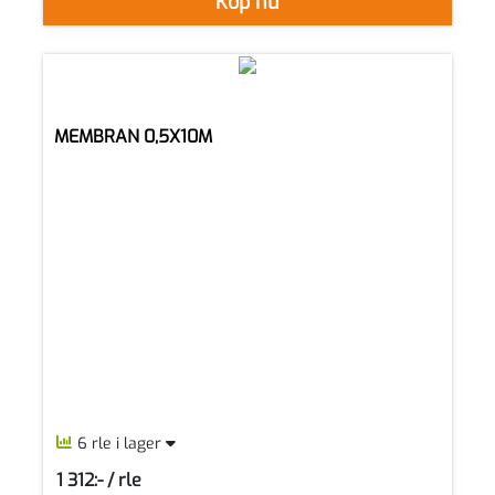
Köp nu
MEMBRAN 0,5X10M
6 rle i lager
1 312:- / rle
SEK per RLE