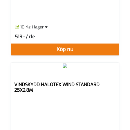
10 rle i lager
519:- / rle
SEK per RLE
Köp nu
VINDSKYDD HALOTEX WIND STANDARD
25X2,8M