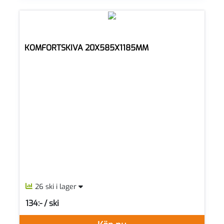
KOMFORTSKIVA 20X585X1185MM
26 ski i lager
134:- / ski
SEK per SKI