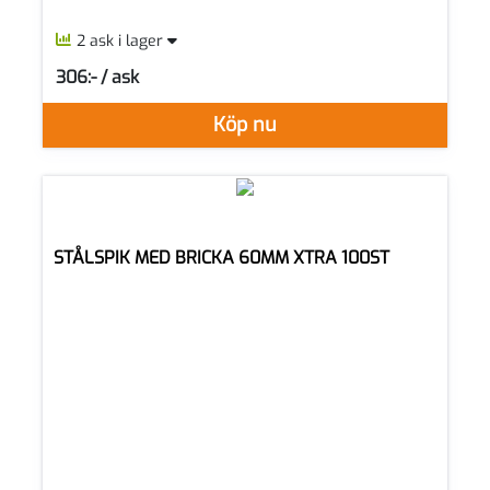
2 ask i lager
306:- / ask
SEK per ASK
Köp nu
STÅLSPIK MED BRICKA 60MM XTRA 100ST