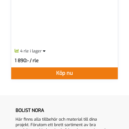
4 rle i lager
1 890:- / rle
SEK per RLE
Köp nu
BOLIST NORA
Här finns alla tillbehör och material till dina
projekt. Förutom ett brett sortiment av bra