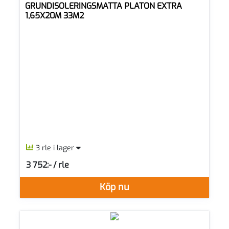
GRUNDISOLERINGSMATTA PLATON EXTRA
1,65X20M 33M2
3 rle i lager
3 752:- / rle
SEK per RLE
Köp nu