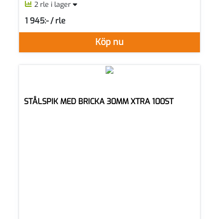
2 rle i lager
1 945:- / rle
SEK per RLE
Köp nu
STÅLSPIK MED BRICKA 30MM XTRA 100ST