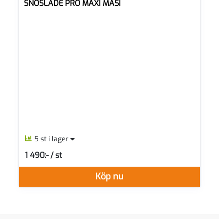
SNÖSLÄDE PRO MAXI MASI
5 st i lager
1 490:- / st
SEK per ST
Köp nu