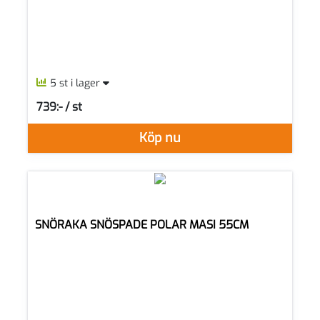
5 st i lager
739:- / st
SEK per ST
Köp nu
SNÖRAKA SNÖSPADE POLAR MASI 55CM