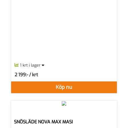
1 krt i lager
2 199:- / krt
SEK per KRT
Köp nu
SNÖSLÄDE NOVA MAX MASI