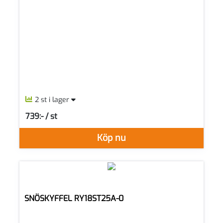
2 st i lager
739:- / st
SEK per ST
Köp nu
SNÖSKYFFEL RY18ST25A-0