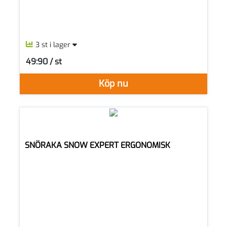
3 st i lager
49:90 / st
SEK per ST
Köp nu
SNÖRAKA SNOW EXPERT ERGONOMISK