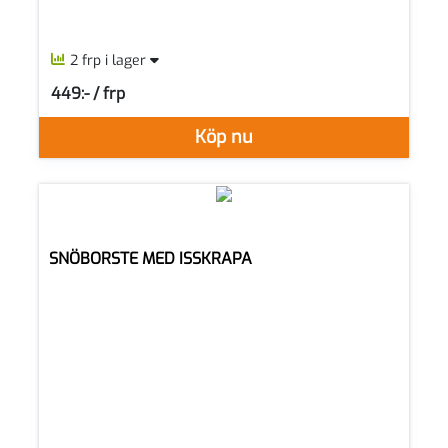
2 frp i lager
449:- / frp
SEK per FRP
Köp nu
SNÖBORSTE MED ISSKRAPA