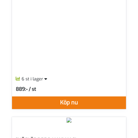
6 st i lager
889:- / st
SEK per ST
Köp nu