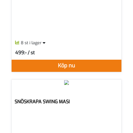
8 st i lager
499:- / st
SEK per ST
Köp nu
SNÖSKRAPA SWING MASI